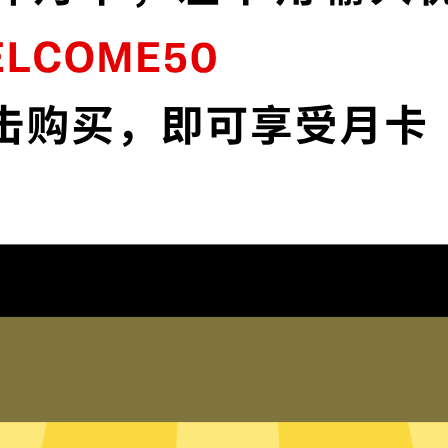
连
快牛加速器采用最前沿的数据加密技术，使
媒
您全面掌控您的网络隐私与安全。
下载快牛加速器App
为什么选择快牛加速器
琐配置