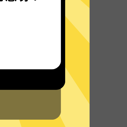
快牛加速器的自研发通信协议，使您无论是
在路上还是沙发上，都能轻松快速地访问网
络，体验真正的极速网络。
了解更多快牛加速器App特点