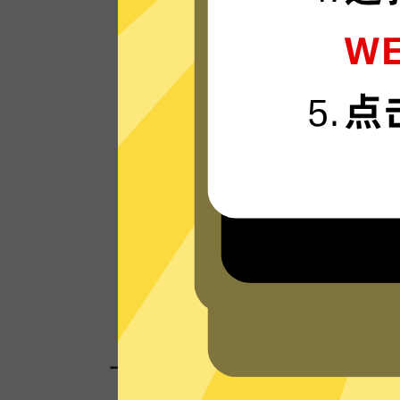
快牛加速器的服务器使用更新一代的”闪连“
接技术，只为速度而生，可轻松支持4K流
体。
看看其他人对快牛加速器的评价
一键连接，无需任何繁